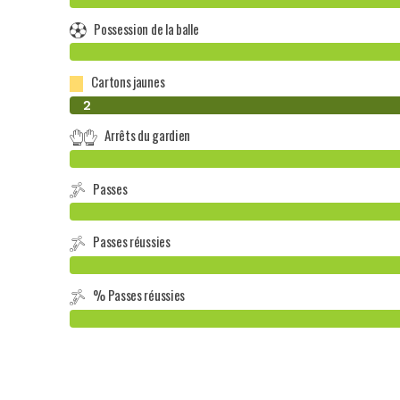
Possession de la balle
Cartons jaunes
0
2
Arrêts du gardien
Passes
Passes réussies
% Passes réussies