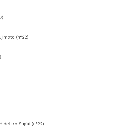
0)
ujimoto (n°22)
)
Hidehiro Sugai (n°22)