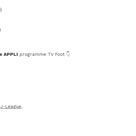
)
)
e APPLI
programme TV Foot 👇
a
J-League
.