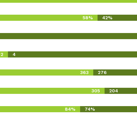
58%
42%
2
4
363
276
305
204
84%
74%