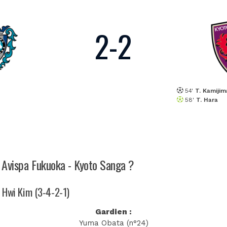
2
-
2
54'
T. Kamijim
58'
T. Hara
h Avispa Fukuoka - Kyoto Sanga ?
g Hwi Kim (3-4-2-1)
Gardien :
Yuma Obata (n°24)