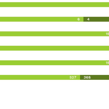
6
4
1
1
527
368