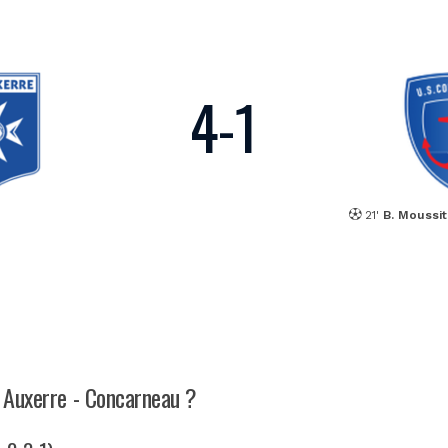
4
-
1
21'
B. Moussi
h Auxerre - Concarneau ?