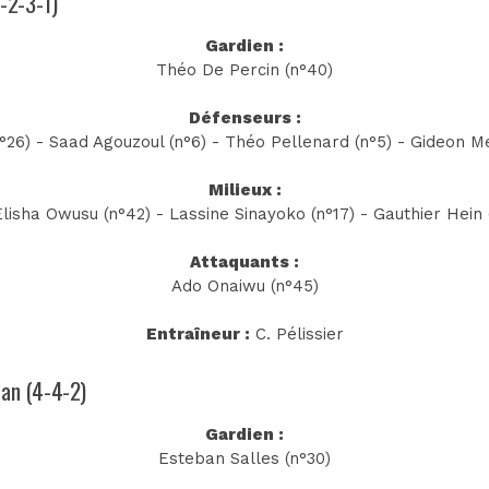
4-2-3-1)
Gardien :
Théo De Percin (n°40)
Défenseurs :
n°26) - Saad Agouzoul (n°6) - Théo Pellenard (n°5) - Gideon M
Milieux :
lisha Owusu (n°42) - Lassine Sinayoko (n°17) - Gauthier Hein (
Attaquants :
Ado Onaiwu (n°45)
Entraîneur :
C. Pélissier
nan (4-4-2)
Gardien :
Esteban Salles (n°30)