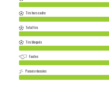
Tirs hors cadre
Total tirs
Tirs bloqués
Fautes
Passes réussies