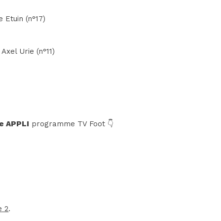
 Etuin (n°17)
Axel Urie (n°11)
e APPLI
programme TV Foot 👇
e 2
.