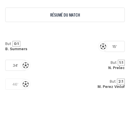
RÉSUMÉ DU MATCH
But
0:1
15'
B. Summers
But
1:1
34'
N. Prelec
But
2:1
46'
M. Perez Vinlof