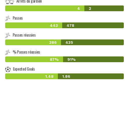
Arrêts du gardien
4
2
Passes
443
478
Passes réussies
386
435
% Passes réussies
87%
91%
Expected Goals
1.48
1.86