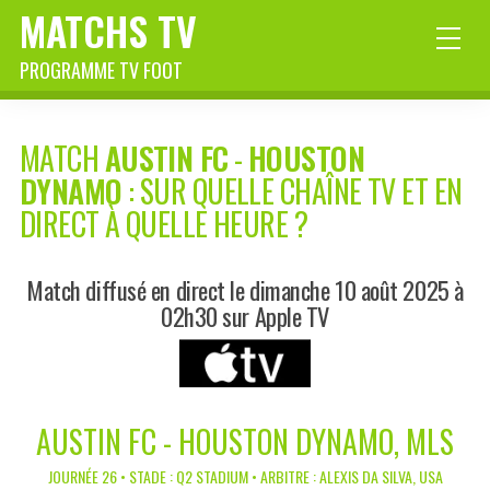
MATCHS TV
PROGRAMME TV FOOT
MATCH
AUSTIN FC
-
HOUSTON
DYNAMO
: SUR QUELLE CHAÎNE TV ET EN
DIRECT À QUELLE HEURE ?
Match diffusé en direct le dimanche 10 août 2025 à
02h30 sur Apple TV
AUSTIN FC - HOUSTON DYNAMO, MLS
JOURNÉE 26 • STADE : Q2 STADIUM • ARBITRE : ALEXIS DA SILVA, USA