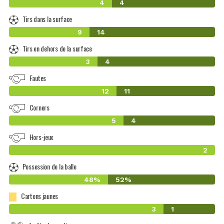
4
4
Tirs dans la surface
9
14
Tirs en dehors de la surface
3
4
Fautes
12
11
Corners
5
4
Hors-jeux
2
Possession de la balle
48%
52%
Cartons jaunes
3
1