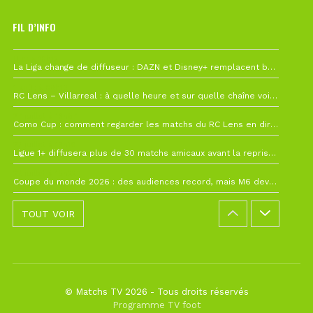
FIL D’INFO
Hier à 10h12
La Liga change de diffuseur : DAZN et Disney+ remplacent beIN Sports !
1 août à 09h19
RC Lens – Villarreal : à quelle heure et sur quelle chaîne voir la finale de la Como Cup ?
27 juillet à 19h57
Como Cup : comment regarder les matchs du RC Lens en direct ?
22 juillet à 19h16
Ligue 1+ diffusera plus de 30 matchs amicaux avant la reprise de la Ligue 1
22 juillet à 15h22
Coupe du monde 2026 : des audiences record, mais M6 devrait perdre très gros !
TOUT VOIR
© Matchs TV 2026 - Tous droits réservés
Programme TV foot