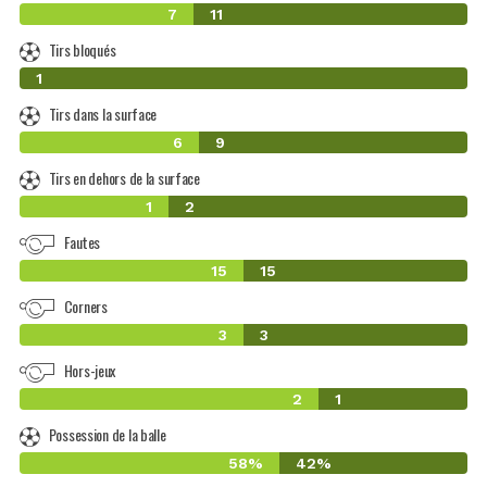
7
11
Tirs bloqués
0
1
Tirs dans la surface
6
9
Tirs en dehors de la surface
1
2
Fautes
15
15
Corners
3
3
Hors-jeux
2
1
Possession de la balle
58%
42%