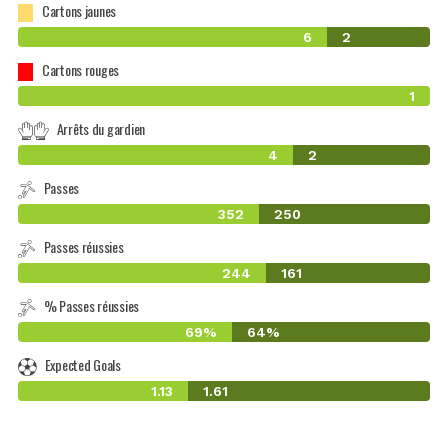
Cartons jaunes
6
2
Cartons rouges
1
Arrêts du gardien
4
2
Passes
352
250
Passes réussies
244
161
% Passes réussies
69%
64%
Expected Goals
1.13
1.61