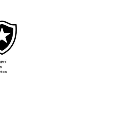
ique
es
ntos