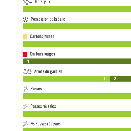
Hors-jeux
Possession de la balle
Cartons jaunes
Cartons rouges
0
1
Arrêts du gardien
1
3
Passes
Passes réussies
% Passes réussies