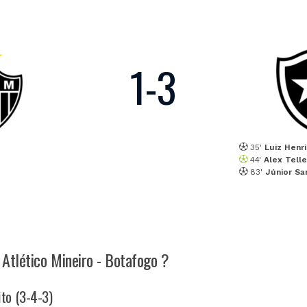
1
-
3
35'
Luiz Henr
44'
Alex Tell
83'
Júnior Sa
h Atlético Mineiro - Botafogo ?
ito (3-4-3)