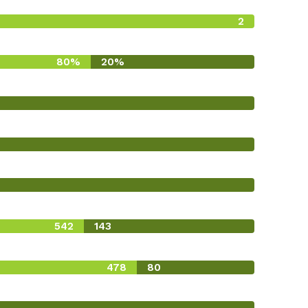
2
0
80%
20%
542
143
478
80