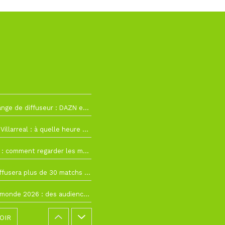
La Liga change de diffuseur : DAZN et Disney+ remplacent beIN Sports !
h19
RC Lens – Villarreal : à quelle heure et sur quelle chaîne voir la finale de la Como Cup ?
 19h57
Como Cup : comment regarder les matchs du RC Lens en direct ?
 19h16
Ligue 1+ diffusera plus de 30 matchs amicaux avant la reprise de la Ligue 1
 15h22
Coupe du monde 2026 : des audiences record, mais M6 devrait perdre très gros !
OIR