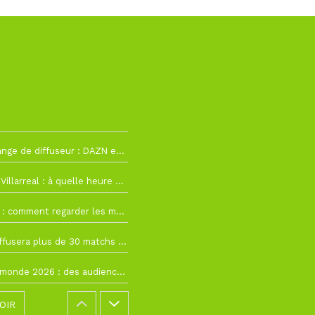
h12
La Liga change de diffuseur : DAZN et Disney+ remplacent beIN Sports !
h19
RC Lens – Villarreal : à quelle heure et sur quelle chaîne voir la finale de la Como Cup ?
 19h57
Como Cup : comment regarder les matchs du RC Lens en direct ?
 19h16
Ligue 1+ diffusera plus de 30 matchs amicaux avant la reprise de la Ligue 1
 15h22
Coupe du monde 2026 : des audiences record, mais M6 devrait perdre très gros !
OIR