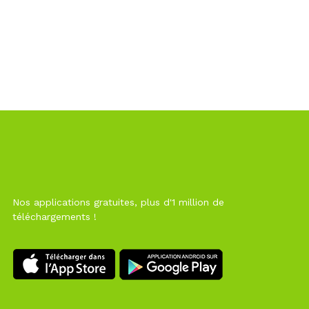
Nos applications gratuites, plus d'1 million de
téléchargements !