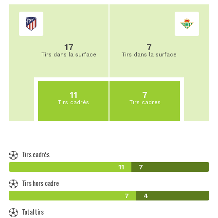
17
7
Tirs dans la surface
Tirs dans la surface
11
7
Tirs cadrés
Tirs cadrés
Tirs cadrés
11
7
Tirs hors cadre
7
4
Total tirs