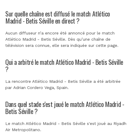
Sur quelle chaîne est diffusé le match Atlético
Madrid - Betis Séville en direct ?
Aucun diffuseur n’a encore été annoncé pour le match
Atlético Madrid - Betis Séville. Dès qu’une chaîne de
télévision sera connue, elle sera indiquée sur cette page.
Qui a arbitré le match Atlético Madrid - Betis Séville
?
La rencontre Atlético Madrid - Betis Séville a été arbitrée
par
Adrian Cordero Vega, Spain
.
Dans quel stade s'est joué le match Atlético Madrid -
Betis Séville ?
Le match Atlético Madrid - Betis Séville s'est joué au
Riyadh
Air Metropolitano
.