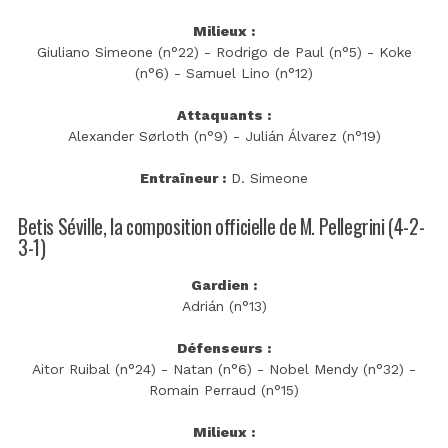
Milieux :
Giuliano Simeone (n°22) - Rodrigo de Paul (n°5) - Koke
(n°6) - Samuel Lino (n°12)
Attaquants :
Alexander Sørloth (n°9) - Julián Álvarez (n°19)
Entraîneur :
D. Simeone
Betis Séville, la composition officielle de M. Pellegrini (4-2-
3-1)
Gardien :
Adrián (n°13)
Défenseurs :
Aitor Ruibal (n°24) - Natan (n°6) - Nobel Mendy (n°32) -
Romain Perraud (n°15)
Milieux :