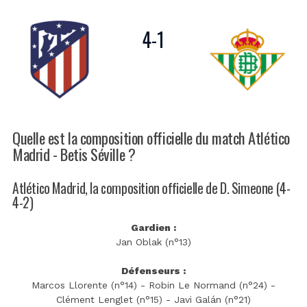
4
-
1
Quelle est la composition officielle du match Atlético
Madrid - Betis Séville ?
Atlético Madrid, la composition officielle de D. Simeone (4-
4-2)
Gardien :
Jan Oblak (n°13)
Défenseurs :
Marcos Llorente (n°14) - Robin Le Normand (n°24) -
Clément Lenglet (n°15) - Javi Galán (n°21)