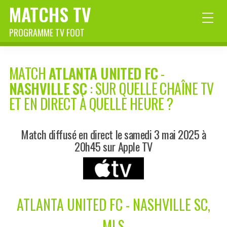
MATCHS TV
PROGRAMME TV FOOT
MATCH
ATLANTA UNITED FC
-
NASHVILLE SC
: SUR QUELLE CHAÎNE TV
ET EN DIRECT À QUELLE HEURE ?
Match diffusé en direct le samedi 3 mai 2025 à
20h45 sur Apple TV
ATLANTA UNITED FC - NASHVILLE SC,
MLS