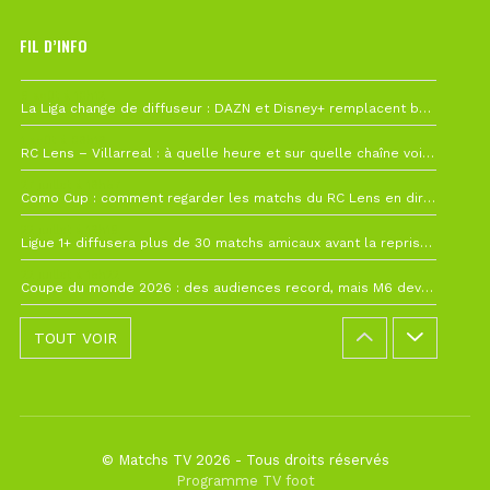
FIL D’INFO
6 août à 10h12
La Liga change de diffuseur : DAZN et Disney+ remplacent beIN Sports !
1 août à 09h19
RC Lens – Villarreal : à quelle heure et sur quelle chaîne voir la finale de la Como Cup ?
27 juillet à 19h57
Como Cup : comment regarder les matchs du RC Lens en direct ?
22 juillet à 19h16
Ligue 1+ diffusera plus de 30 matchs amicaux avant la reprise de la Ligue 1
22 juillet à 15h22
Coupe du monde 2026 : des audiences record, mais M6 devrait perdre très gros !
TOUT VOIR
© Matchs TV 2026 - Tous droits réservés
Programme TV foot