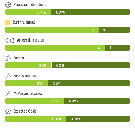
Possession de la balle
37%
63%
Cartons jaunes
3
1
Arrêts du gardien
4
1
Passes
369
628
Passes réussies
291
554
% Passes réussies
79%
88%
Expected Goals
0.94
0.99