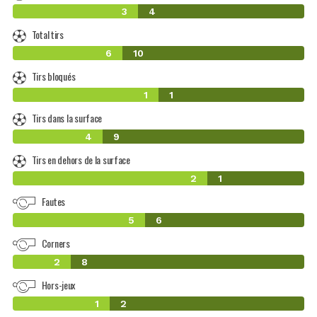
3
4
Total tirs
6
10
Tirs bloqués
1
1
Tirs dans la surface
4
9
Tirs en dehors de la surface
2
1
Fautes
5
6
Corners
2
8
Hors-jeux
1
2