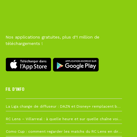
Nos applications gratuites, plus d'1 million de
téléchargements !
FIL D’INFO
Hier à 10h12
La Liga change de diffuseur : DAZN et Disney+ remplacent beIN Sports !
1 août à 09h19
RC Lens – Villarreal : à quelle heure et sur quelle chaîne voir la finale de la Como Cup ?
27 juillet à 19h57
Como Cup : comment regarder les matchs du RC Lens en direct ?