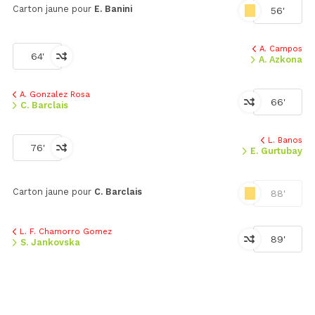
Carton jaune pour
E. Banini
56'
A. Campos
64'
A. Azkona
A. Gonzalez Rosa
66'
C. Barclais
L. Banos
76'
E. Gurtubay
Carton jaune pour
C. Barclais
88'
L. F. Chamorro Gomez
89'
S. Jankovska