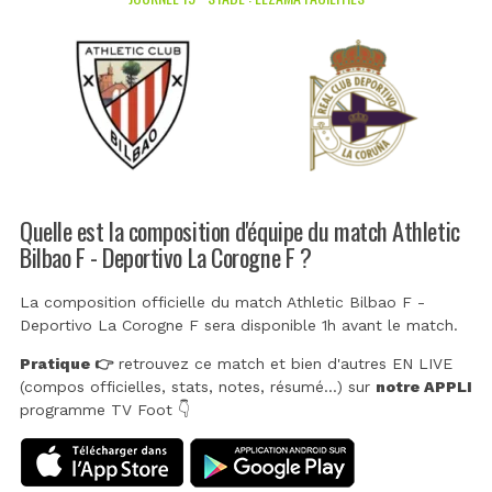
Quelle est la composition d'équipe du match Athletic
Bilbao F - Deportivo La Corogne F ?
La composition officielle du match Athletic Bilbao F -
Deportivo La Corogne F sera disponible 1h avant le match.
Pratique 👉
retrouvez ce match et bien d'autres EN LIVE
(compos officielles, stats, notes, résumé...) sur
notre APPLI
programme TV Foot 👇