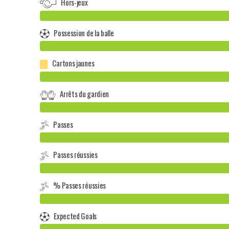
Hors-jeux
Possession de la balle
Cartons jaunes
Arrêts du gardien
Passes
Passes réussies
% Passes réussies
Expected Goals