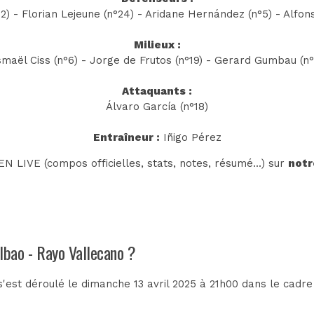
°2) - Florian Lejeune (n°24) - Aridane Hernández (n°5) - Alfon
Milieux :
smaël Ciss (n°6) - Jorge de Frutos (n°19) - Gerard Gumbau (n°
Attaquants :
Álvaro García (n°18)
Entraîneur :
Iñigo Pérez
N LIVE (compos officielles, stats, notes, résumé...) sur
notr
ilbao - Rayo Vallecano ?
s'est déroulé le dimanche 13 avril 2025 à 21h00 dans le cadr