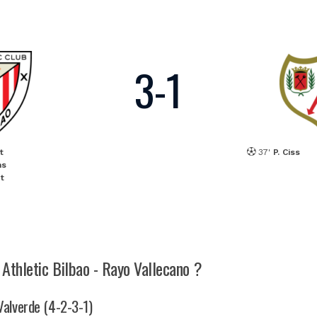
3
-
1
t
37'
P. Ciss
ms
t
 Athletic Bilbao - Rayo Vallecano ?
 Valverde (4-2-3-1)