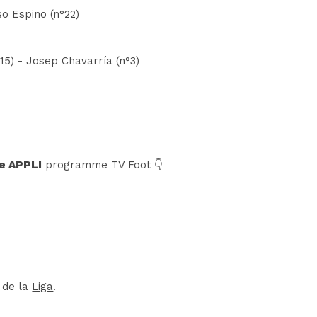
so Espino (n°22)
15) - Josep Chavarría (n°3)
e APPLI
programme TV Foot 👇
e de la
Liga
.