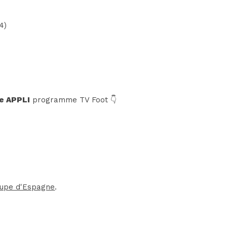
4)
e APPLI
programme TV Foot 👇
upe d'Espagne
.