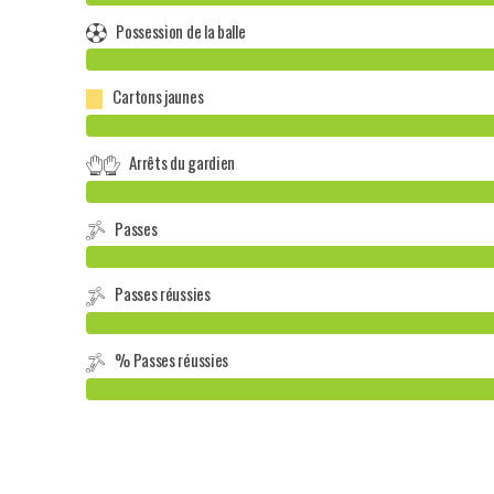
Possession de la balle
Cartons jaunes
Arrêts du gardien
Passes
Passes réussies
% Passes réussies