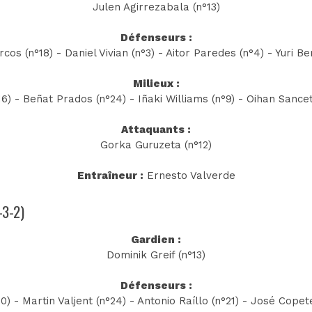
Julen Agirrezabala (n°13)
Défenseurs :
os (n°18) - Daniel Vivian (n°3) - Aitor Paredes (n°4) - Yuri Be
Milieux :
16) - Beñat Prados (n°24) - Iñaki Williams (n°9) - Oihan Sancet 
Attaquants :
Gorka Guruzeta (n°12)
Entraîneur :
Ernesto Valverde
-3-2)
Gardien :
Dominik Greif (n°13)
Défenseurs :
) - Martin Valjent (n°24) - Antonio Raíllo (n°21) - José Copete