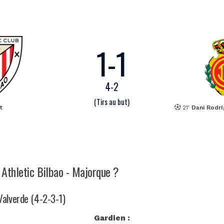
1
-
1
4
-
2
(Tirs au but)
t
21'
Dani Rodr
 Athletic Bilbao - Majorque ?
 Valverde (4-2-3-1)
Gardien :