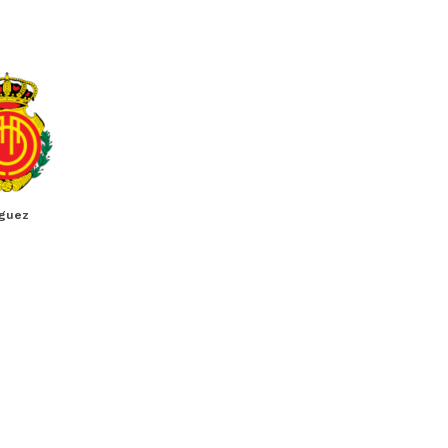
íguez