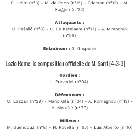
E. Holm (n°3) - M. de Roon (n°15) - Éderson (n°13) - M.
Ruggeri (n°22)
Attaquants :
M. Pašalić (n°8) - C. De Ketelaere (n°17) - A. Miranchuk
(n°59)
Entraîneur :
G. Gasperini
Lazio Rome, la composition officielle de M. Sarri (4-3-3)
Gardien :
I. Provedel (n°94)
Défenseurs :
M. Lazzari (n°29) - Mario Gila (n°34) - A. Romagnoli (n°13) -
A. Marušić (n°77)
Milieux :
M. Guendouzi (n°8) - N. Rovella (n°65) - Luis Alberto (n°10)