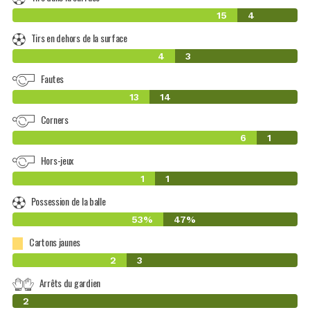
15
4
Tirs en dehors de la surface
4
3
Fautes
13
14
Corners
6
1
Hors-jeux
1
1
Possession de la balle
53%
47%
Cartons jaunes
2
3
Arrêts du gardien
0
2