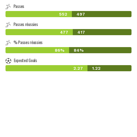
Passes
552
497
Passes réussies
477
417
% Passes réussies
86%
84%
Expected Goals
2.27
1.22