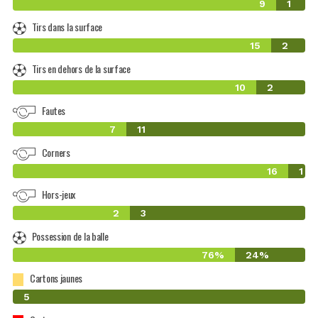
9
1
Tirs dans la surface
15
2
Tirs en dehors de la surface
10
2
Fautes
7
11
Corners
16
1
Hors-jeux
2
3
Possession de la balle
76%
24%
Cartons jaunes
0
5