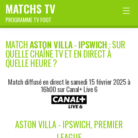
MATCHS TV
PROGRAMME TV FOOT
MATCH
ASTON VILLA
-
IPSWICH
: SUR
QUELLE CHAÎNE TV ET EN DIRECT À
QUELLE HEURE ?
Match diffusé en direct le samedi 15 février 2025 à
16h00 sur Canal+ Live 6
ASTON VILLA - IPSWICH, PREMIER
LEAGUE