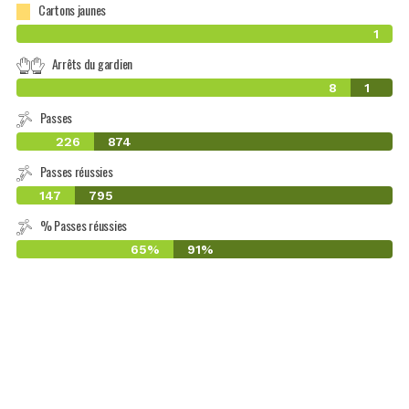
Cartons jaunes
1
Arrêts du gardien
8
1
Passes
226
874
Passes réussies
147
795
% Passes réussies
65%
91%