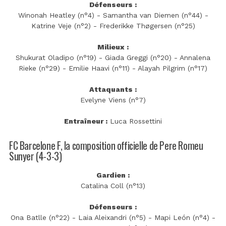
Défenseurs :
Winonah Heatley (n°4) - Samantha van Diemen (n°44) -
Katrine Veje (n°2) - Frederikke Thøgersen (n°25)
Milieux :
Shukurat Oladipo (n°19) - Giada Greggi (n°20) - Annalena
Rieke (n°29) - Emilie Haavi (n°11) - Alayah Pilgrim (n°17)
Attaquants :
Evelyne Viens (n°7)
Entraîneur :
Luca Rossettini
FC Barcelone F, la composition officielle de Pere Romeu
Sunyer (4-3-3)
Gardien :
Catalina Coll (n°13)
Défenseurs :
Ona Batlle (n°22) - Laia Aleixandri (n°5) - Mapi León (n°4) -