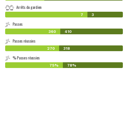
Arrêts du gardien
7
3
Passes
360
410
Passes réussies
270
318
% Passes réussies
75%
78%