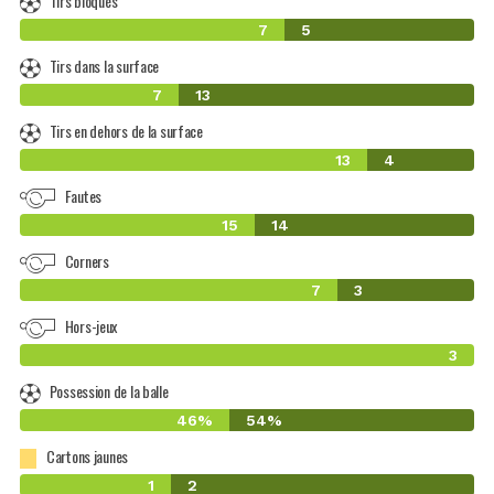
Tirs bloqués
7
5
Tirs dans la surface
7
13
Tirs en dehors de la surface
13
4
Fautes
15
14
Corners
7
3
Hors-jeux
3
Possession de la balle
46%
54%
Cartons jaunes
1
2