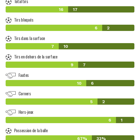
Total tirs
16
17
Tirs bloqués
6
2
Tirs dans la surface
7
10
Tirs en dehors de la surface
9
7
Fautes
10
6
Corners
5
2
Hors-jeux
6
1
Possession de la balle
67%
33%