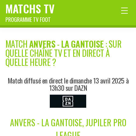
MATCHS TV
PROGRAMME TV FOOT
MATCH
ANVERS
-
LA GANTOISE
: SUR
QUELLE CHAÎNE TV ET EN DIRECT À
QUELLE HEURE ?
Match diffusé en direct le dimanche 13 avril 2025 à
13h30 sur DAZN
ANVERS - LA GANTOISE, JUPILER PRO
LEAGUE