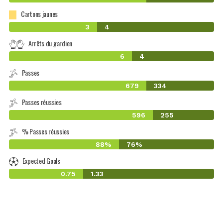
Cartons jaunes
3
4
Arrêts du gardien
6
4
Passes
679
334
Passes réussies
596
255
% Passes réussies
88%
76%
Expected Goals
0.75
1.33