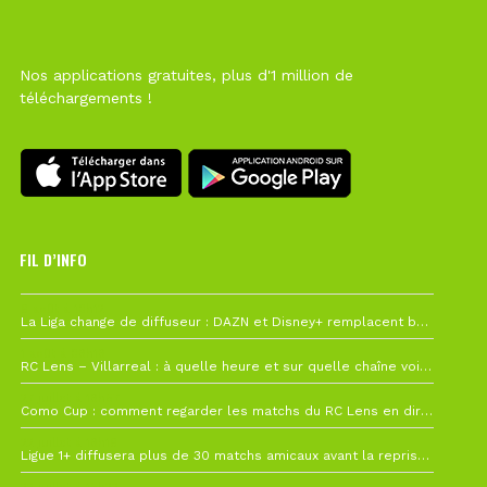
Nos applications gratuites, plus d'1 million de
téléchargements !
FIL D’INFO
6 août à 10h12
La Liga change de diffuseur : DAZN et Disney+ remplacent beIN Sports !
1 août à 09h19
RC Lens – Villarreal : à quelle heure et sur quelle chaîne voir la finale de la Como Cup ?
27 juillet à 19h57
Como Cup : comment regarder les matchs du RC Lens en direct ?
22 juillet à 19h16
Ligue 1+ diffusera plus de 30 matchs amicaux avant la reprise de la Ligue 1