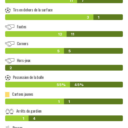
11
7
Tirs en dehors de la surface
3
1
Fautes
12
11
Corners
5
5
Hors-jeux
0
2
Possession de la balle
55%
45%
Cartons jaunes
1
1
Arrêts du gardien
1
4
Passes