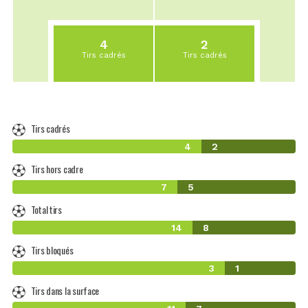
4
2
Tirs cadrés
Tirs cadrés
Tirs cadrés
4
2
Tirs hors cadre
7
5
Total tirs
14
8
Tirs bloqués
3
1
Tirs dans la surface