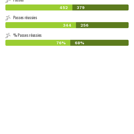
452
379
Passes réussies
344
256
% Passes réussies
76%
68%