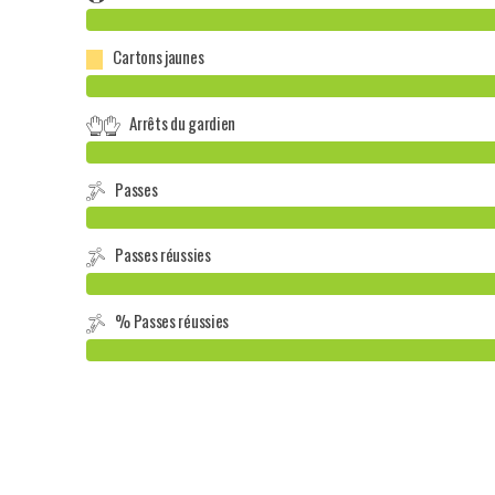
Cartons jaunes
Arrêts du gardien
Passes
Passes réussies
% Passes réussies