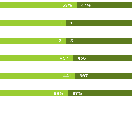
53%
47%
1
1
3
3
497
458
441
397
89%
87%