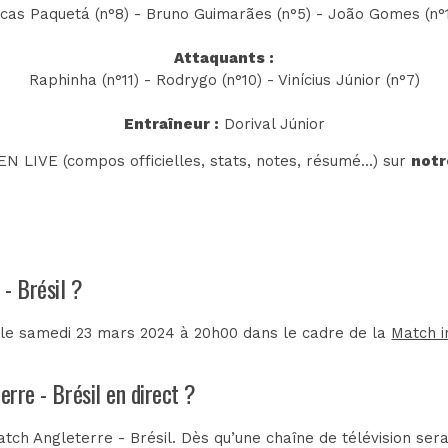
cas Paquetá (n°8) - Bruno Guimarães (n°5) - João Gomes (n°
Attaquants :
Raphinha (n°11) - Rodrygo (n°10) - Vinícius Júnior (n°7)
Entraîneur :
Dorival Júnior
N LIVE (compos officielles, stats, notes, résumé...) sur
notr
 - Brésil ?
é le samedi 23 mars 2024 à 20h00 dans le cadre de la
Match i
erre - Brésil en direct ?
tch Angleterre - Brésil. Dès qu’une chaîne de télévision sera