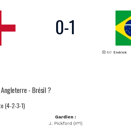
0
-
1
80'
Endrick
 Angleterre - Brésil ?
te (4-2-3-1)
Gardien :
J. Pickford (n°1)