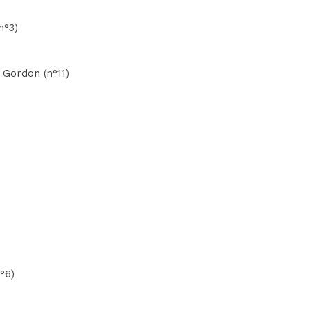
n°3)
. Gordon (n°11)
°6)