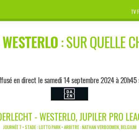
TV 
-
WESTERLO
: SUR QUELLE C
ffusé en direct le samedi 14 septembre 2024 à 20h45
ERLECHT - WESTERLO, JUPILER PRO LE
JOURNÉE 7 • STADE : LOTTO PARK • ARBITRE : NATHAN VERBOOMEN, BELGIUM