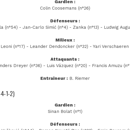
Gardien :
Colin Coosemans (n°26)
Défenseurs :
lla (n°54) - Jan-Carlo Simić (n°4) - Zanka (n°13) - Ludwig Augu
Milieux :
Leoni (n°17) - Leander Dendoncker (n°32) - Yari Verschaeren 
Attaquants :
nders Dreyer (n°36) - Luis Vázquez (n°20) - Francis Amuzu (n°
Entraîneur :
B. Riemer
-4-1-2)
Gardien :
Sinan Bolat (n°1)
Défenseurs :