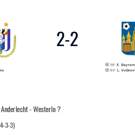
2
-
2
38'
E. Bayram
ns
60'
L. Vuškov
h Anderlecht - Westerlo ?
(4-3-3)