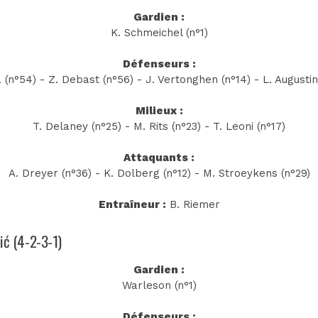
Gardien :
K. Schmeichel (n°1)
Défenseurs :
 (n°54) - Z. Debast (n°56) - J. Vertonghen (n°14) - L. Augusti
Milieux :
T. Delaney (n°25) - M. Rits (n°23) - T. Leoni (n°17)
Attaquants :
A. Dreyer (n°36) - K. Dolberg (n°12) - M. Stroeykens (n°29)
Entraîneur :
B. Riemer
lić (4-2-3-1)
Gardien :
Warleson (n°1)
Défenseurs :