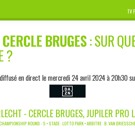
TV 
-
CERCLE BRUGES
: SUR QUE
E ?
diffusé en direct le mercredi 24 avril 2024 à 20h30 s
LECHT - CERCLE BRUGES, JUPILER PRO 
CHAMPIONSHIP ROUND - 5 • STADE : LOTTO PARK • ARBITRE : B. VAN DRIESSCH