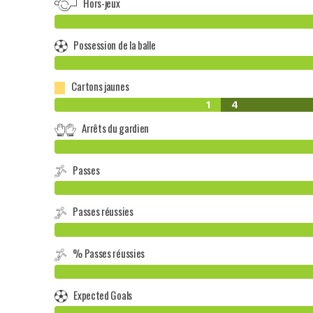
Hors-jeux
Possession de la balle
Cartons jaunes
1
4
Arrêts du gardien
Passes
Passes réussies
% Passes réussies
Expected Goals