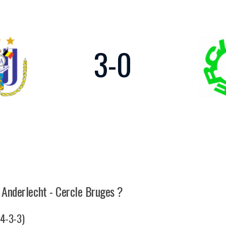
3
-
0
h Anderlecht - Cercle Bruges ?
(4-3-3)