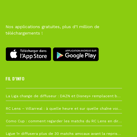
Nos applications gratuites, plus d'1 million de
téléchargements !
FIL D’INFO
6 août à 10h12
La Liga change de diffuseur : DAZN et Disney+ remplacent beIN Sports !
1 août à 09h19
RC Lens – Villarreal : à quelle heure et sur quelle chaîne voir la finale de la Como Cup ?
27 juillet à 19h57
Como Cup : comment regarder les matchs du RC Lens en direct ?
22 juillet à 19h16
Ligue 1+ diffusera plus de 30 matchs amicaux avant la reprise de la Ligue 1