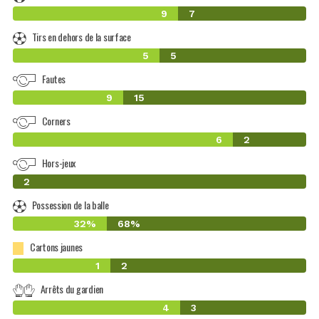
9
7
Tirs en dehors de la surface
5
5
Fautes
9
15
Corners
6
2
Hors-jeux
0
2
Possession de la balle
32%
68%
Cartons jaunes
1
2
Arrêts du gardien
4
3