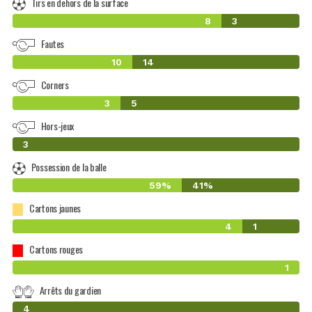
Tirs en dehors de la surface
8
3
Fautes
10
14
Corners
3
5
Hors-jeux
0
3
Possession de la balle
59%
41%
Cartons jaunes
4
1
Cartons rouges
1
Arrêts du gardien
0
4