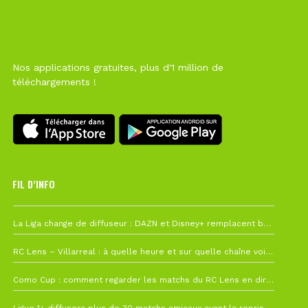
Nos applications gratuites, plus d'1 million de
téléchargements !
FIL D’INFO
6 août à 10h12
La Liga change de diffuseur : DAZN et Disney+ remplacent beIN Sports !
1 août à 09h19
RC Lens – Villarreal : à quelle heure et sur quelle chaîne voir la finale de la Como Cup ?
27 juillet à 19h57
Como Cup : comment regarder les matchs du RC Lens en direct ?
22 juillet à 19h16