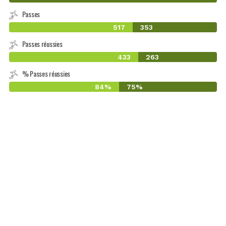
Passes
517
353
Passes réussies
433
263
% Passes réussies
84%
75%