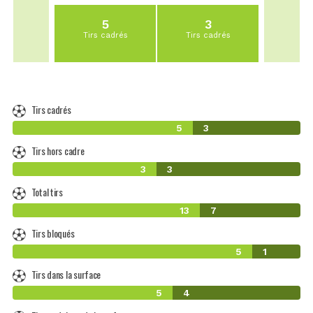
5
3
Tirs cadrés
Tirs cadrés
Tirs cadrés
5
3
Tirs hors cadre
3
3
Total tirs
13
7
Tirs bloqués
5
1
Tirs dans la surface
5
4