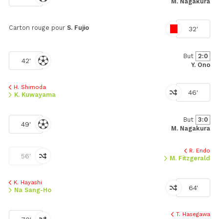
M. Nagakura
Carton rouge pour
S. Fujio
32'
But
2:0
42'
Y. Ono
H. Shimoda
46'
K. Kuwayama
But
3:0
49'
M. Nagakura
R. Endo
56'
M. Fitzgerald
K. Hayashi
64'
Na Sang-Ho
T. Hasegawa