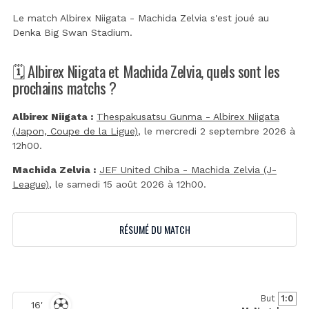
Le match Albirex Niigata - Machida Zelvia s'est joué au
Denka Big Swan Stadium
.
🗓️ Albirex Niigata et Machida Zelvia, quels sont les
prochains matchs ?
Albirex Niigata :
Thespakusatsu Gunma - Albirex Niigata
(Japon, Coupe de la Ligue)
, le mercredi 2 septembre 2026 à
12h00.
Machida Zelvia :
JEF United Chiba - Machida Zelvia (J-
League)
, le samedi 15 août 2026 à 12h00.
RÉSUMÉ DU MATCH
But
1:0
16'