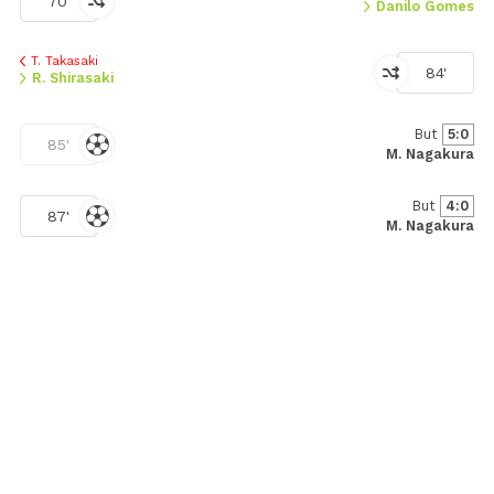
70'
Danilo Gomes
T. Takasaki
84'
R. Shirasaki
But
5:0
85'
M. Nagakura
But
4:0
87'
M. Nagakura