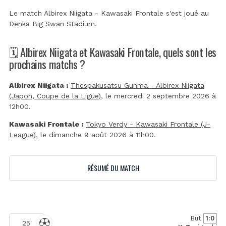
Le match Albirex Niigata - Kawasaki Frontale s'est joué au
Denka Big Swan Stadium
.
🗓️ Albirex Niigata et Kawasaki Frontale, quels sont les
prochains matchs ?
Albirex Niigata :
Thespakusatsu Gunma - Albirex Niigata
(Japon, Coupe de la Ligue)
, le mercredi 2 septembre 2026 à
12h00.
Kawasaki Frontale :
Tokyo Verdy - Kawasaki Frontale (J-
League)
, le dimanche 9 août 2026 à 11h00.
RÉSUMÉ DU MATCH
But
1:0
25'