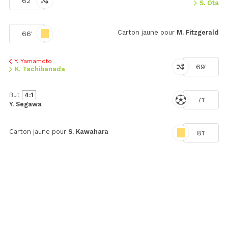
62'
S. Ota
Carton jaune pour
M. Fitzgerald
66'
Y. Yamamoto
69'
K. Tachibanada
But
4:1
71'
Y. Segawa
Carton jaune pour
S. Kawahara
81'