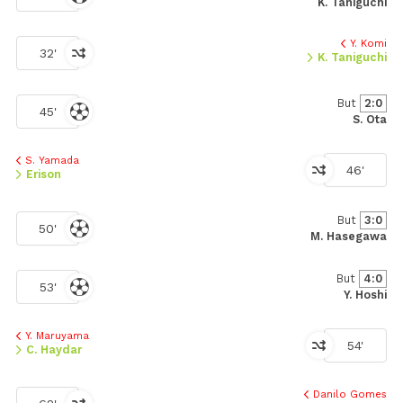
K. Taniguchi
Y. Komi
32'
K. Taniguchi
But
2:0
45'
S. Ota
S. Yamada
46'
Erison
But
3:0
50'
M. Hasegawa
But
4:0
53'
Y. Hoshi
Y. Maruyama
54'
C. Haydar
Danilo Gomes