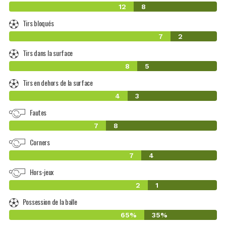
12
8
Tirs bloqués
7
2
Tirs dans la surface
8
5
Tirs en dehors de la surface
4
3
Fautes
7
8
Corners
7
4
Hors-jeux
2
1
Possession de la balle
65%
35%