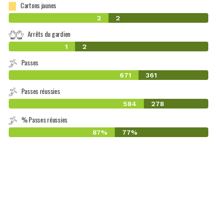
Cartons jaunes
2
2
Arrêts du gardien
1
2
Passes
671
361
Passes réussies
584
278
% Passes réussies
87%
77%