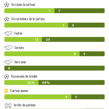
Tirs dans la surface
7
7
Tirs en dehors de la surface
7
4
Fautes
12
20
Corners
6
2
Hors-jeux
0
6
Possession de la balle
34%
66%
Cartons jaunes
4
2
Arrêts du gardien