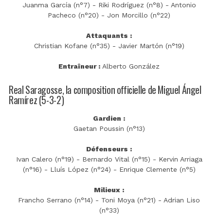
Juanma García (n°7) - Riki Rodríguez (n°8) - Antonio
Pacheco (n°20) - Jon Morcillo (n°22)
Attaquants :
Christian Kofane (n°35) - Javier Martón (n°19)
Entraîneur :
Alberto González
Real Saragosse, la composition officielle de Miguel Ángel
Ramírez (5-3-2)
Gardien :
Gaetan Poussin (n°13)
Défenseurs :
Ivan Calero (n°19) - Bernardo Vital (n°15) - Kervin Arriaga
(n°16) - Lluís López (n°24) - Enrique Clemente (n°5)
Milieux :
Francho Serrano (n°14) - Toni Moya (n°21) - Adrian Liso
(n°33)