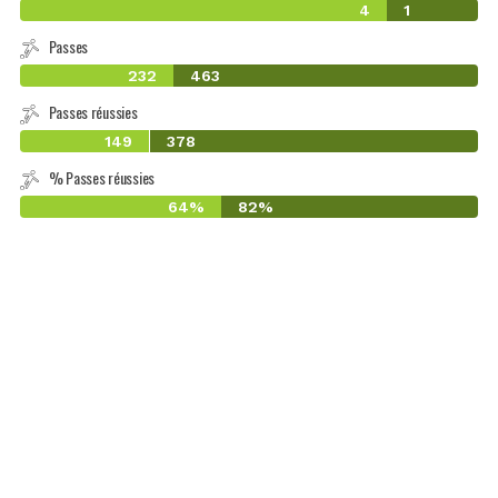
4
1
Passes
232
463
Passes réussies
149
378
% Passes réussies
64%
82%