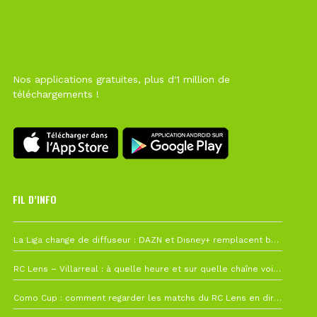
Nos applications gratuites, plus d'1 million de
téléchargements !
FIL D’INFO
6 août à 10h12
La Liga change de diffuseur : DAZN et Disney+ remplacent beIN Sports !
1 août à 09h19
RC Lens – Villarreal : à quelle heure et sur quelle chaîne voir la finale de la Como Cup ?
27 juillet à 19h57
Como Cup : comment regarder les matchs du RC Lens en direct ?