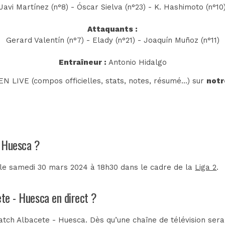
Javi Martínez (n°8) - Óscar Sielva (n°23) - K. Hashimoto (n°10
Attaquants :
Gerard Valentín (n°7) - Elady (n°21) - Joaquín Muñoz (n°11)
Entraîneur :
Antonio Hidalgo
N LIVE (compos officielles, stats, notes, résumé...) sur
notr
- Huesca ?
 le samedi 30 mars 2024 à 18h30 dans le cadre de la
Liga 2
.
ete - Huesca en direct ?
tch Albacete - Huesca. Dès qu’une chaîne de télévision sera 