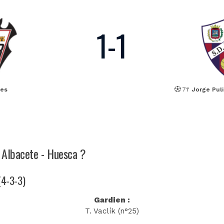
1
-
1
les
71'
Jorge Pul
h Albacete - Huesca ?
(4-3-3)
Gardien :
T. Vaclík (n°25)