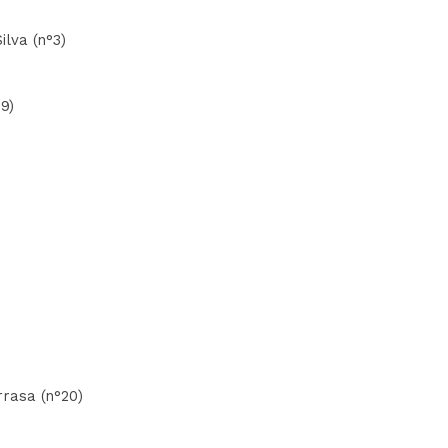
ilva (n°3)
9)
rrasa (n°20)