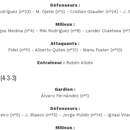
Défenseurs :
dríguez (n°23) - M. Djetei (n°2) - Cristian Glauder (n°24) - J. S
Milieux :
gus Medina (n°4) - Riki Rodríguez (n°8) - Lander Olaetxea (n°1
Attaquants :
Fidel (n°11) - Alberto Quiles (n°21) - Manu Fuster (n°10)
Entraîneur :
Rubén Albés
 (4-3-3)
Gardien :
Álvaro Fernández (n°1)
Défenseurs :
eiro (n°5) - J. Blasco (n°15) - Jorge Pulido (n°14) - Ignasi Vila
Milieux :