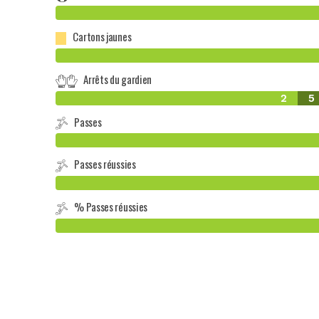
Cartons jaunes
Arrêts du gardien
2
5
Passes
Passes réussies
% Passes réussies