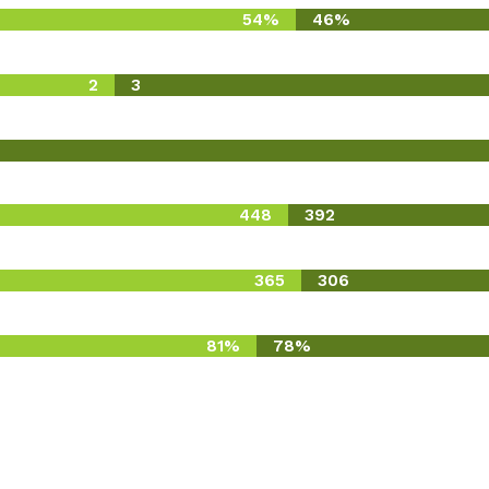
54%
46%
2
3
448
392
365
306
81%
78%