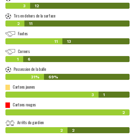
3
12
Tirs en dehors de la surface
2
11
Fautes
11
13
Corners
1
6
Possession de la balle
31%
69%
Cartons jaunes
3
1
Cartons rouges
2
Arrêts du gardien
2
2