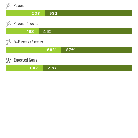
Passes
238
532
Passes réussies
163
462
% Passes réussies
68%
87%
Expected Goals
1.07
2.57