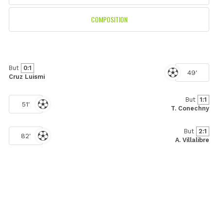
COMPOSITION
But
0:1
49'
Cruz Luismi
But
1:1
51'
T. Conechny
But
2:1
82'
A. Villalibre