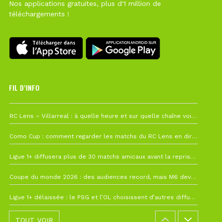
Nos applications gratuites, plus d'1 million de
téléchargements !
FIL D’INFO
1 août à 09h19
RC Lens – Villarreal : à quelle heure et sur quelle chaîne voir la finale de la Como Cup ?
27 juillet à 19h57
Como Cup : comment regarder les matchs du RC Lens en direct ?
22 juillet à 19h16
Ligue 1+ diffusera plus de 30 matchs amicaux avant la reprise de la Ligue 1
22 juillet à 15h22
Coupe du monde 2026 : des audiences record, mais M6 devrait perdre très gros !
19 juillet à 12h21
Ligue 1+ délaissée : le PSG et l’OL choisissent d’autres diffuseurs pour leur reprise
TOUT VOIR