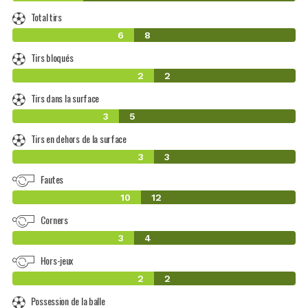
Total tirs
6
8
Tirs bloqués
2
2
Tirs dans la surface
3
5
Tirs en dehors de la surface
3
3
Fautes
10
12
Corners
3
4
Hors-jeux
2
2
Possession de la balle