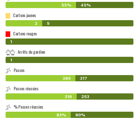
55%
45%
Cartons jaunes
2
5
Cartons rouges
0
1
Arrêts du gardien
0
1
Passes
380
317
Passes réussies
316
253
% Passes réussies
83%
80%