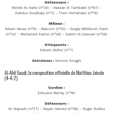
Défenseurs :
Moteb Al-Harbi (n°24) - Hassan Al Tambakti (n°87) -
Kalidou Koulibaly (n°3) - Theo Hernández (n°19)
Milieux :
Rúben Neves (n°8) - Malcom (n°10) - Sergej Milinković-Savić
(n°22) - Mohamed Kanno (n°28) - Salem Al-Dawsari (n°29)
Attaquants :
Darwin Núñez (n°7)
Entraîneur :
Simone Inzaghi
Al-Ahli Saudi, la composition officielle de Matthias Jaissle
(4-4-2)
Gardien :
Edouard Mendy (n°16)
Défenseurs :
Ali Majrashi (n°27) - Rayan Hamed (n°46) - Roger Ibañez