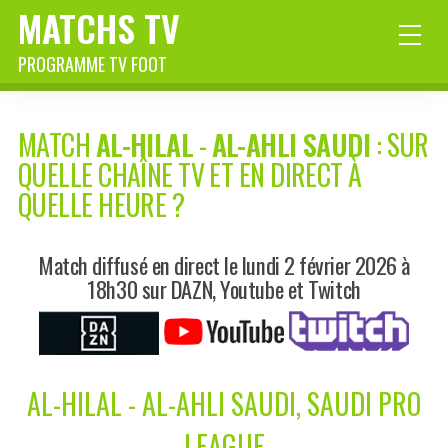
MATCHS TV
PROGRAMME TV FOOT
MATCH
AL-HILAL
-
AL-AHLI SAUDI
: SUR
QUELLE CHAÎNE TV ET EN DIRECT À
QUELLE HEURE ?
Match diffusé en direct le lundi 2 février 2026 à
18h30 sur DAZN, Youtube et Twitch
AL-HILAL - AL-AHLI SAUDI, SAUDI PRO
LEAGUE