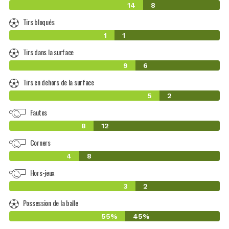
14
8
Tirs bloqués
1
1
Tirs dans la surface
9
6
Tirs en dehors de la surface
5
2
Fautes
8
12
Corners
4
8
Hors-jeux
3
2
Possession de la balle
55%
45%