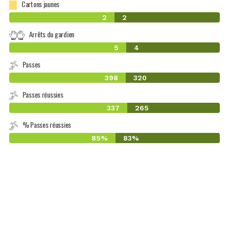
Cartons jaunes
2
2
Arrêts du gardien
5
4
Passes
398
320
Passes réussies
337
265
% Passes réussies
85%
83%