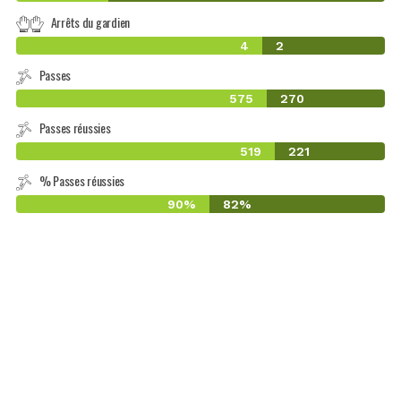
Arrêts du gardien
4
2
Passes
575
270
Passes réussies
519
221
% Passes réussies
90%
82%