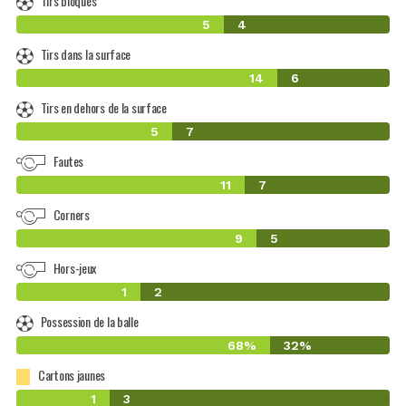
Tirs bloqués
5
4
Tirs dans la surface
14
6
Tirs en dehors de la surface
5
7
Fautes
11
7
Corners
9
5
Hors-jeux
1
2
Possession de la balle
68%
32%
Cartons jaunes
1
3