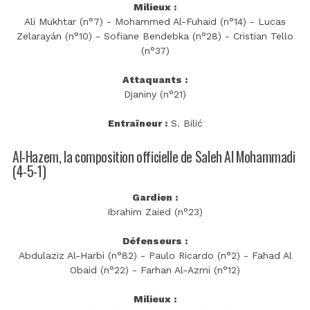
Milieux :
Ali Mukhtar (n°7) - Mohammed Al-Fuhaid (n°14) - Lucas
Zelarayán (n°10) - Sofiane Bendebka (n°28) - Cristian Tello
(n°37)
Attaquants :
Djaniny (n°21)
Entraîneur :
S. Bilić
Al-Hazem, la composition officielle de Saleh Al Mohammadi
(4-5-1)
Gardien :
Ibrahim Zaied (n°23)
Défenseurs :
Abdulaziz Al-Harbi (n°82) - Paulo Ricardo (n°2) - Fahad Al
Obaid (n°22) - Farhan Al-Azmi (n°12)
Milieux :