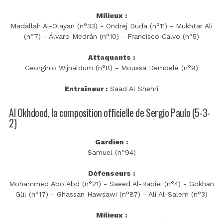
Milieux :
Madallah Al-Olayan (n°33) - Ondrej Duda (n°11) - Mukhtar Ali
(n°7) - Álvaro Medrán (n°10) - Francisco Calvo (n°5)
Attaquants :
Georginio Wijnaldum (n°8) - Moussa Dembélé (n°9)
Entraîneur :
Saad Al Shehri
Al Okhdood, la composition officielle de Sergio Paulo (5-3-
2)
Gardien :
Samuel (n°94)
Défenseurs :
Mohammed Abo Abd (n°21) - Saeed Al-Rabiei (n°4) - Gökhan
Gül (n°17) - Ghassan Hawsawi (n°87) - Ali Al-Salem (n°3)
Milieux :