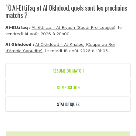
🗓️ Al-Ettifaq et Al Okhdood, quels sont les prochains
matchs ?
Al-Ettifaq :
Al-Ettifaq - Al Riyadh (Saudi Pro League)
, le
vendredi 14 août 2026 à 20h00.
Al Okhdood :
Al Okhdood - Al Khaleej (Coupe du Roi
d'Arabie Saoudite)
, le mardi 18 août 2026 à 18h05.
RÉSUMÉ DU MATCH
COMPOSITION
STATISTIQUES