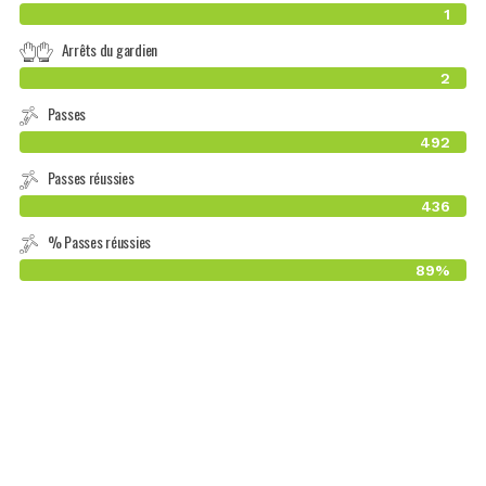
1
Arrêts du gardien
2
Passes
492
Passes réussies
436
% Passes réussies
89%