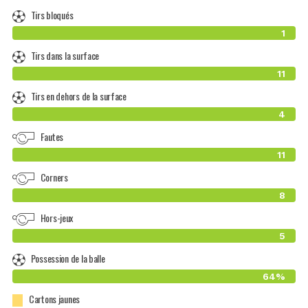
Tirs bloqués
1
Tirs dans la surface
11
Tirs en dehors de la surface
4
Fautes
11
Corners
8
Hors-jeux
5
Possession de la balle
64%
Cartons jaunes