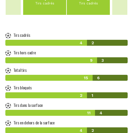
Tirs cadrés
Tirs cadrés
Tirs cadrés
4
2
Tirs hors cadre
9
3
Total tirs
15
6
Tirs bloqués
2
1
Tirs dans la surface
11
4
Tirs en dehors de la surface
4
2