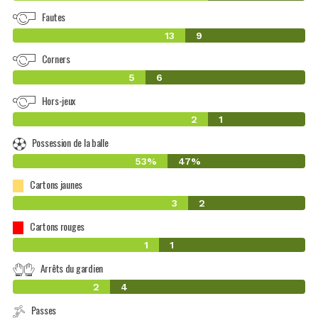
Fautes
13
9
Corners
5
6
Hors-jeux
2
1
Possession de la balle
53%
47%
Cartons jaunes
3
2
Cartons rouges
1
1
Arrêts du gardien
2
4
Passes