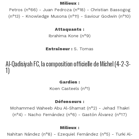
Milieux :
Petros (n°66) - Juan Pedroza (n°18) - Christian Bassogog
(n°13) - Knowledge Musona (n°11) - Saviour Godwin (n°10)
Attaquants :
Ibrahima Kone (n°9)
Entraîneur :
S. Tomas
Al-Qadisiyah FC, la composition officielle de Míchel (4-2-3-
1)
Gardien :
Koen Casteels (n°1)
Défenseurs :
Mohammed Waheeb Abu Al-Shamat (n°2) - Jehad Thakri
(n°4) - Nacho Fernández (n°6) - Gastón Álvarez (n°17)
Milieux :
Nahitan Nández (n°8) - Ezequiel Fernández (n°5) - Turki Al-