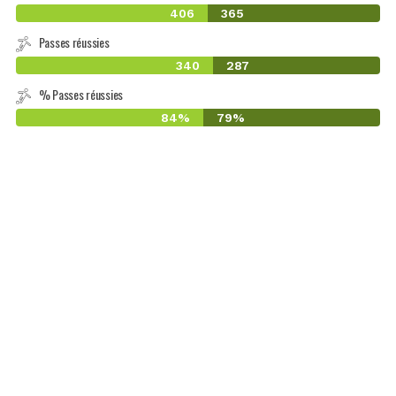
406
365
Passes réussies
340
287
% Passes réussies
84%
79%