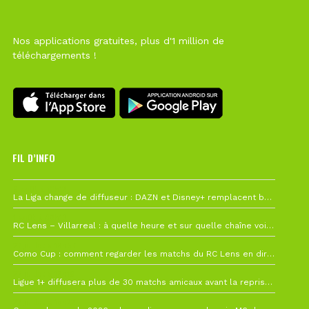
Nos applications gratuites, plus d'1 million de
téléchargements !
FIL D’INFO
6 août à 10h12
La Liga change de diffuseur : DAZN et Disney+ remplacent beIN Sports !
1 août à 09h19
RC Lens – Villarreal : à quelle heure et sur quelle chaîne voir la finale de la Como Cup ?
27 juillet à 19h57
Como Cup : comment regarder les matchs du RC Lens en direct ?
22 juillet à 19h16
Ligue 1+ diffusera plus de 30 matchs amicaux avant la reprise de la Ligue 1
22 juillet à 15h22