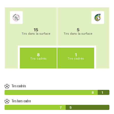
15
5
Tirs dans la surface
Tirs dans la surface
8
1
Tirs cadrés
Tirs cadrés
Tirs cadrés
8
1
Tirs hors cadre
7
5