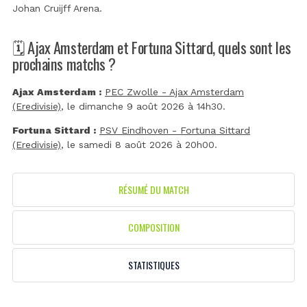
Johan Cruijff Arena
.
🗓️ Ajax Amsterdam et Fortuna Sittard, quels sont les
prochains matchs ?
Ajax Amsterdam :
PEC Zwolle - Ajax Amsterdam
(Eredivisie)
, le dimanche 9 août 2026 à 14h30.
Fortuna Sittard :
PSV Eindhoven - Fortuna Sittard
(Eredivisie)
, le samedi 8 août 2026 à 20h00.
RÉSUMÉ DU MATCH
COMPOSITION
STATISTIQUES