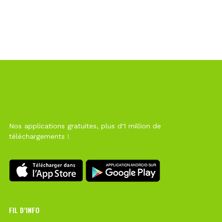
Nos applications gratuites, plus d'1 million de
téléchargements !
FIL D’INFO