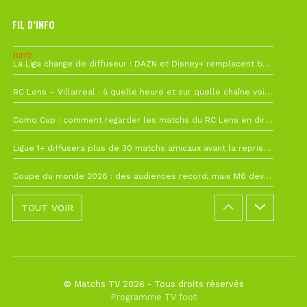
FIL D’INFO
10h12
La Liga change de diffuseur : DAZN et Disney+ remplacent beIN Sports !
1 août à 09h19
RC Lens – Villarreal : à quelle heure et sur quelle chaîne voir la finale de la Como Cup ?
27 juillet à 19h57
Como Cup : comment regarder les matchs du RC Lens en direct ?
22 juillet à 19h16
Ligue 1+ diffusera plus de 30 matchs amicaux avant la reprise de la Ligue 1
22 juillet à 15h22
Coupe du monde 2026 : des audiences record, mais M6 devrait perdre très gros !
TOUT VOIR
© Matchs TV 2026 - Tous droits réservés
Programme TV foot