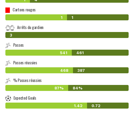
Cartons rouges
1
1
Arrêts du gardien
0
3
Passes
541
461
Passes réussies
468
387
% Passes réussies
87%
84%
Expected Goals
1.42
0.72
-1