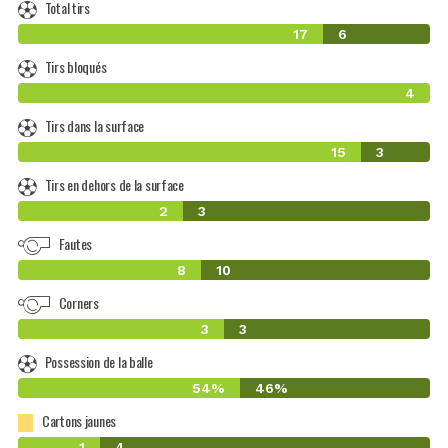
Total tirs
17
6
Tirs bloqués
4
Tirs dans la surface
15
3
Tirs en dehors de la surface
2
3
Fautes
8
10
Corners
3
3
Possession de la balle
54%
46%
Cartons jaunes
1
4