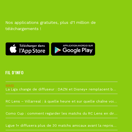
Nos applications gratuites, plus d'1 million de
téléchargements !
FIL D’INFO
10h12
La Liga change de diffuseur : DAZN et Disney+ remplacent beIN Sports !
1 août à 09h19
RC Lens – Villarreal : à quelle heure et sur quelle chaîne voir la finale de la Como Cup ?
27 juillet à 19h57
Como Cup : comment regarder les matchs du RC Lens en direct ?
22 juillet à 19h16
Ligue 1+ diffusera plus de 30 matchs amicaux avant la reprise de la Ligue 1