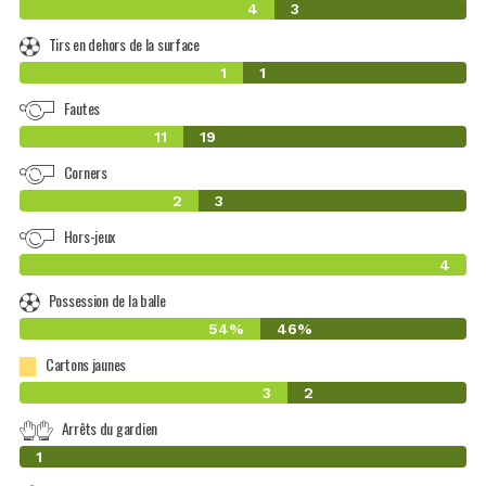
4
3
Tirs en dehors de la surface
1
1
Fautes
11
19
Corners
2
3
Hors-jeux
4
Possession de la balle
54%
46%
Cartons jaunes
3
2
Arrêts du gardien
0
1