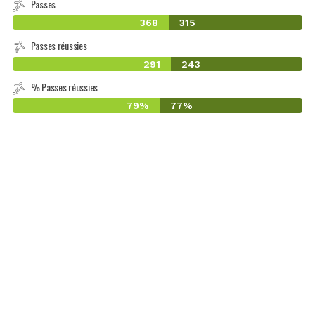
Passes
368
315
Passes réussies
291
243
% Passes réussies
79%
77%