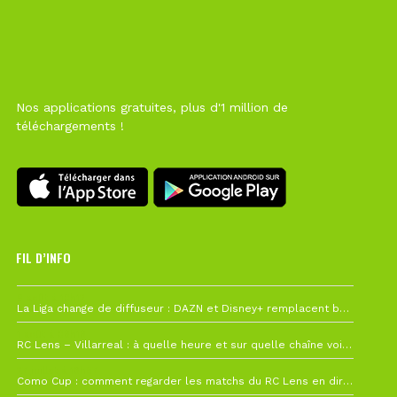
Nos applications gratuites, plus d'1 million de
téléchargements !
FIL D’INFO
6 août à 10h12
La Liga change de diffuseur : DAZN et Disney+ remplacent beIN Sports !
1 août à 09h19
RC Lens – Villarreal : à quelle heure et sur quelle chaîne voir la finale de la Como Cup ?
27 juillet à 19h57
Como Cup : comment regarder les matchs du RC Lens en direct ?