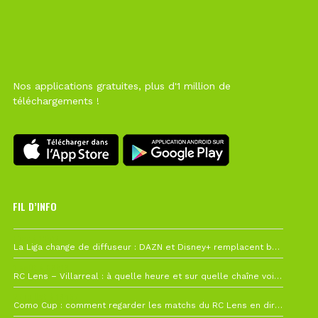
Nos applications gratuites, plus d'1 million de
téléchargements !
FIL D’INFO
Hier à 10h12
La Liga change de diffuseur : DAZN et Disney+ remplacent beIN Sports !
1 août à 09h19
RC Lens – Villarreal : à quelle heure et sur quelle chaîne voir la finale de la Como Cup ?
27 juillet à 19h57
Como Cup : comment regarder les matchs du RC Lens en direct ?