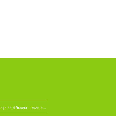
2
La Liga change de diffuseur : DAZN et Disney+ remplacent beIN Sports !
h19