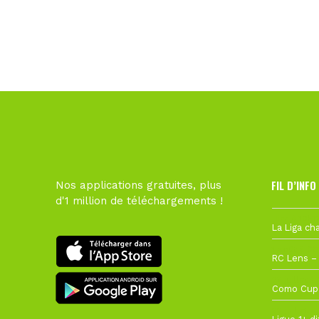
FIL D’INFO
Nos applications gratuites, plus
d'1 million de téléchargements !
Hier à 10h1
1 août à 09
27 juillet à
22 juillet à