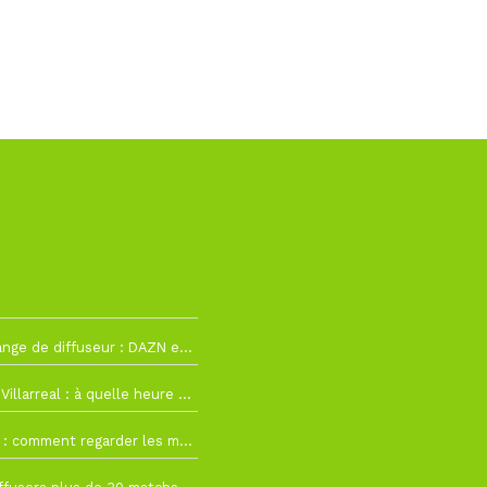
2
La Liga change de diffuseur : DAZN et Disney+ remplacent beIN Sports !
h19
RC Lens – Villarreal : à quelle heure et sur quelle chaîne voir la finale de la Como Cup ?
 19h57
Como Cup : comment regarder les matchs du RC Lens en direct ?
 19h16