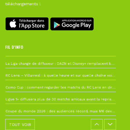
téléchargements !
FIL D’INFO
6 août à 10h12
La Liga change de diffuseur : DAZN et Disney+ remplacent beIN Sports !
1 août à 09h19
RC Lens – Villarreal : à quelle heure et sur quelle chaîne voir la finale de la Como Cup ?
27 juillet à 19h57
Como Cup : comment regarder les matchs du RC Lens en direct ?
22 juillet à 19h16
Ligue 1+ diffusera plus de 30 matchs amicaux avant la reprise de la Ligue 1
22 juillet à 15h22
Coupe du monde 2026 : des audiences record, mais M6 devrait perdre très gros !
TOUT VOIR