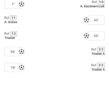
But
1:0
7'
A. Kazimierczak
But
1:1
42'
A. Golos
But
1:2
55'
Trialist
But
2:2
56'
Trialist A
But
3:2
76'
Trialist A