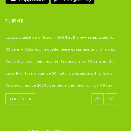
FIL D’INFO
6 août à 10h12
La Liga change de diffuseur : DAZN et Disney+ remplacent beIN Sports !
1 août à 09h19
RC Lens – Villarreal : à quelle heure et sur quelle chaîne voir la finale de la Como Cup ?
27 juillet à 19h57
Como Cup : comment regarder les matchs du RC Lens en direct ?
22 juillet à 19h16
Ligue 1+ diffusera plus de 30 matchs amicaux avant la reprise de la Ligue 1
22 juillet à 15h22
Coupe du monde 2026 : des audiences record, mais M6 devrait perdre très gros !
TOUT VOIR