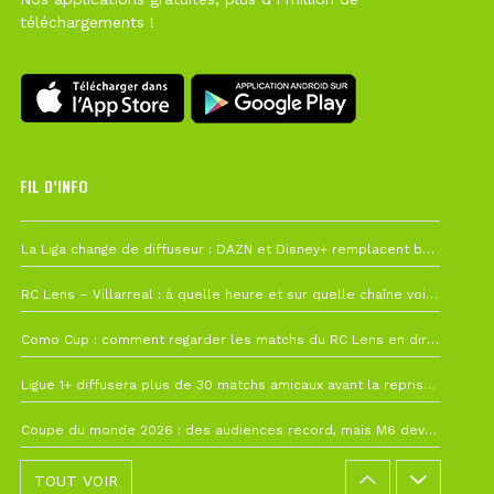
téléchargements !
FIL D’INFO
Hier à 10h12
La Liga change de diffuseur : DAZN et Disney+ remplacent beIN Sports !
1 août à 09h19
RC Lens – Villarreal : à quelle heure et sur quelle chaîne voir la finale de la Como Cup ?
27 juillet à 19h57
Como Cup : comment regarder les matchs du RC Lens en direct ?
22 juillet à 19h16
Ligue 1+ diffusera plus de 30 matchs amicaux avant la reprise de la Ligue 1
22 juillet à 15h22
Coupe du monde 2026 : des audiences record, mais M6 devrait perdre très gros !
TOUT VOIR